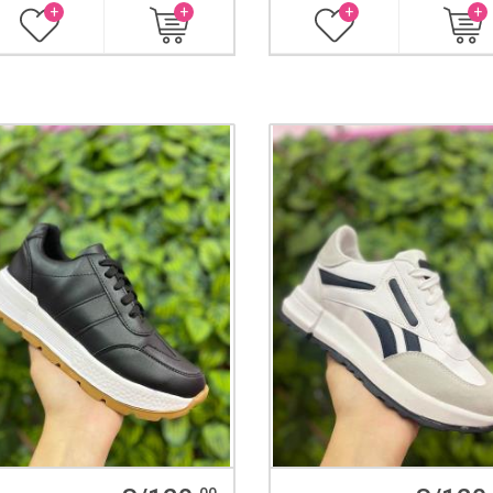
+
+
+
+