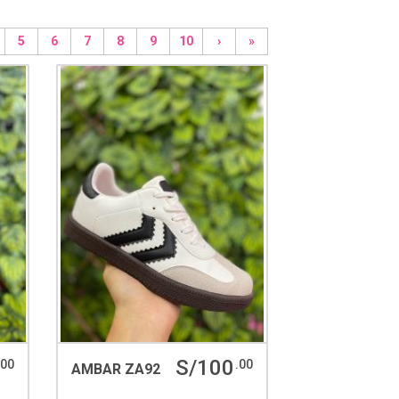
5
6
7
8
9
10
›
»
S/100
.00
.00
AMBAR ZA92