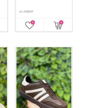
en
AMBAR
+
+