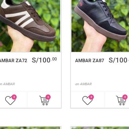
S/100
S/100
.00
AMBAR ZA72
AMBAR ZA87
en
AMBAR
en
AMBAR
+
+
+
+