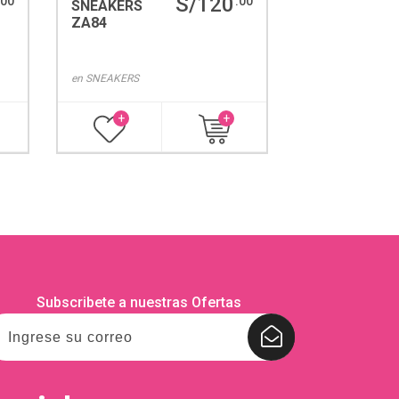
S/120
.00
.00
SNEAKERS
ZA84
en
SNEAKERS
+
+
Subscribete a nuestras Ofertas