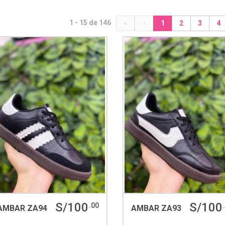
1 - 15 de 146
«
‹
1
2
3
4
S/100
S/100
.00
AMBAR ZA94
AMBAR ZA93